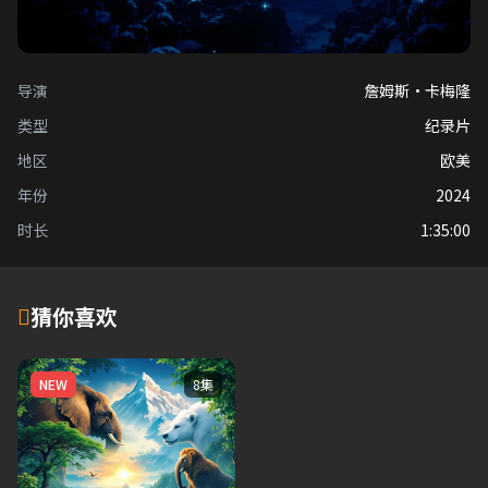
导演
詹姆斯·卡梅隆
类型
纪录片
地区
欧美
年份
2024
时长
1:35:00
猜你喜欢
NEW
8集